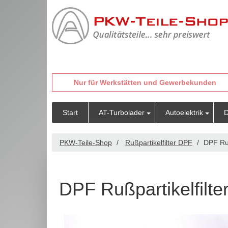
Nur für Werkstätten und Gewerbekunden
Start
AT-Turbolader
Autoelektrik
D
PKW-Teile-Shop
Rußpartikelfilter DPF
DPF Ruß
DPF Rußpartikelfilte