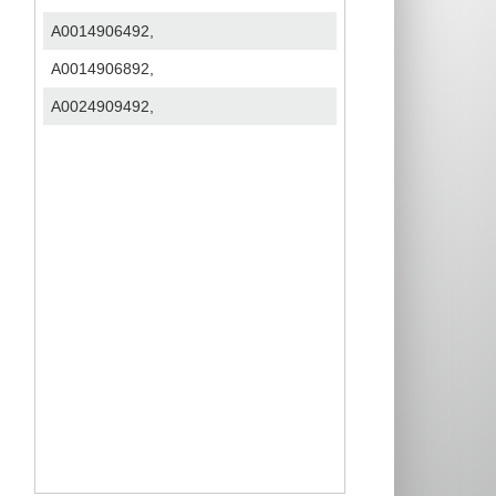
A0014906492,
A0014906892,
A0024909492,