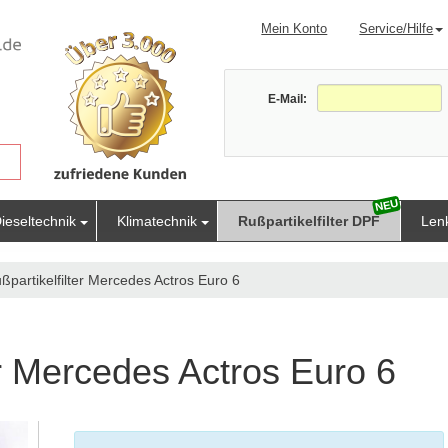
Mein Konto
Service/Hilfe
E-Mail:
ieseltechnik
Klimatechnik
Rußpartikelfilter DPF
Len
partikelfilter Mercedes Actros Euro 6
r Mercedes Actros Euro 6