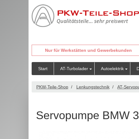
Nur für Werkstätten und Gewerbekunden
Start
AT-Turbolader
Autoelektrik
D
PKW-Teile-Shop
Lenkungstechnik
AT-Servo
Servopumpe BMW 3