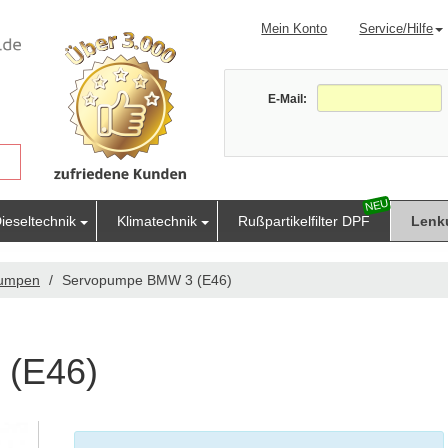
Mein Konto
Service/Hilfe
E-Mail:
ieseltechnik
Klimatechnik
Rußpartikelfilter DPF
Lenk
pumpen
Servopumpe BMW 3 (E46)
 (E46)