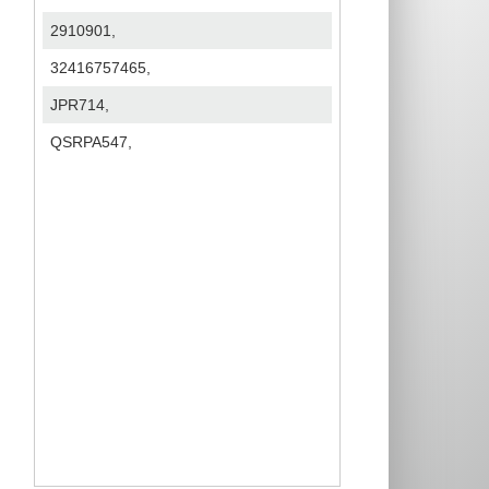
2910901,
32416757465,
JPR714,
QSRPA547,