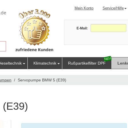
Mein Konto
Service/Hilfe
E-Mail:
ieseltechnik
Klimatechnik
Rußpartikelfilter DPF
Lenk
pumpen
Servopumpe BMW 5 (E39)
 (E39)