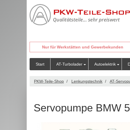
Nur für Werkstätten und Gewerbekunden
Start
AT-Turbolader
Autoelektrik
D
PKW-Teile-Shop
Lenkungstechnik
AT-Servo
Servopumpe BMW 5