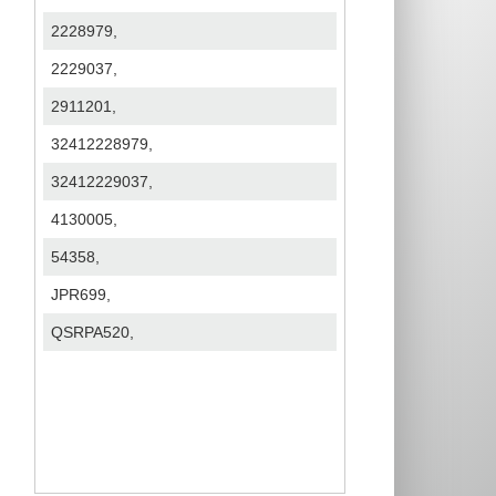
2228979,
2229037,
2911201,
32412228979,
32412229037,
4130005,
54358,
JPR699,
QSRPA520,