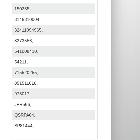
150255,
3146310004,
32411094965,
3273556,
541008410,
54211,
715520255,
851511618,
975017,
JPR566,
QSRPA64,
SP81444,