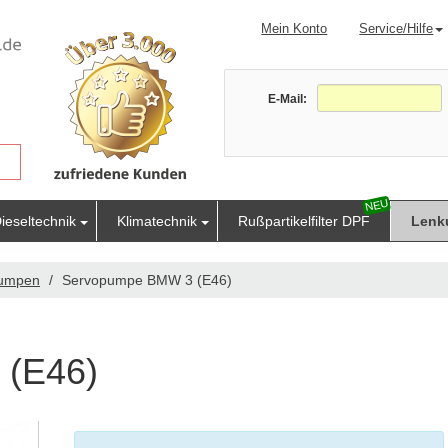
Mein Konto
Service/Hilfe
E-Mail:
ieseltechnik
Klimatechnik
Rußpartikelfilter DPF
Lenk
pumpen
Servopumpe BMW 3 (E46)
 (E46)