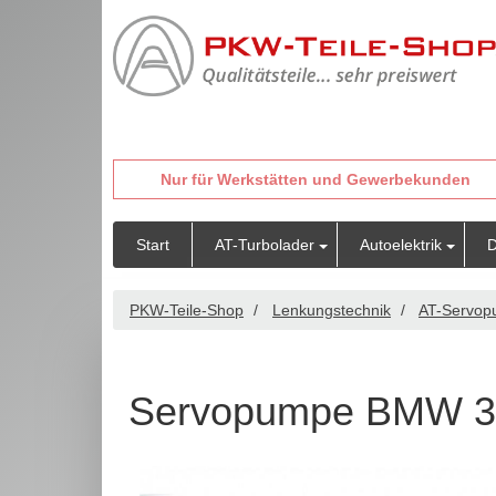
Nur für Werkstätten und Gewerbekunden
Start
AT-Turbolader
Autoelektrik
D
PKW-Teile-Shop
Lenkungstechnik
AT-Servo
Servopumpe BMW 3