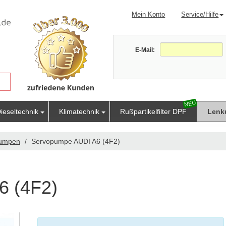
Mein Konto
Service/Hilfe
E-Mail:
ieseltechnik
Klimatechnik
Rußpartikelfilter DPF
Lenk
pumpen
Servopumpe AUDI A6 (4F2)
6 (4F2)