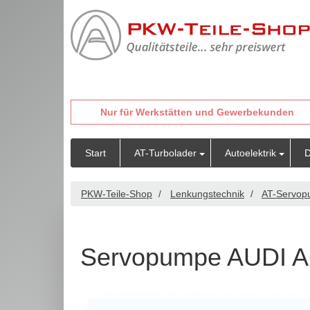
Nur für Werkstätten und Gewerbekunden
Start
AT-Turbolader
Autoelektrik
D
PKW-Teile-Shop
Lenkungstechnik
AT-Servo
Servopumpe AUDI A