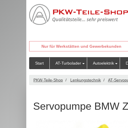
Nur für Werkstätten und Gewerbekunden
Start
AT-Turbolader
Autoelektrik
D
PKW-Teile-Shop
Lenkungstechnik
AT-Servo
Servopumpe BMW 