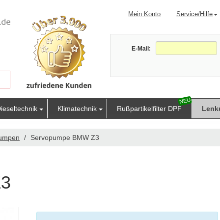
Mein Konto
Service/Hilfe
E-Mail:
ieseltechnik
Klimatechnik
Rußpartikelfilter DPF
Lenk
pumpen
Servopumpe BMW Z3
Z3