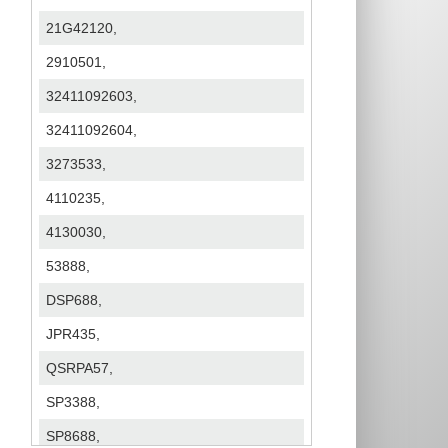
21G42120,
2910501,
32411092603,
32411092604,
3273533,
4110235,
4130030,
53888,
DSP688,
JPR435,
QSRPA57,
SP3388,
SP8688,