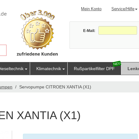
Mein Konto
Service/Hilfe
E-Mail:
ieseltechnik
Klimatechnik
Rußpartikelfilter DPF
Lenk
pumpen
Servopumpe CITROEN XANTIA (X1)
EN XANTIA (X1)