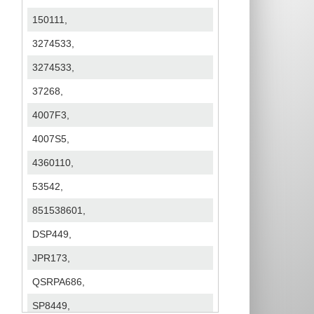
150111,
3274533,
3274533,
37268,
4007F3,
4007S5,
4360110,
53542,
851538601,
DSP449,
JPR173,
QSRPA686,
SP8449,