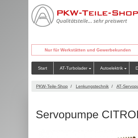
Nur für Werkstätten und Gewerbekunden
Start
AT-Turbolader
Autoelektrik
D
PKW-Teile-Shop
Lenkungstechnik
AT-Servo
Servopumpe CITRO