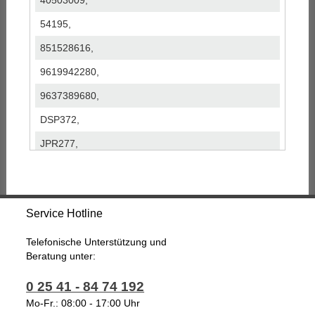
40503009,
54195,
851528616,
9619942280,
9637389680,
DSP372,
JPR277,
QSRPA320,
SP8372,
Service Hotline
TSPF0P,
Telefonische Unterstützung und
Beratung unter:
0 25 41 - 84 74 192
Mo-Fr.: 08:00 - 17:00 Uhr