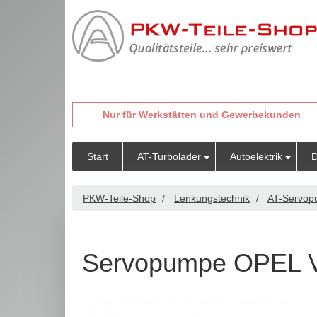
Nur für Werkstätten und Gewerbekunden
Start
AT-Turbolader
Autoelektrik
D
PKW-Teile-Shop
Lenkungstechnik
AT-Servo
Servopumpe OPEL 