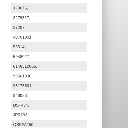
150075,
3279517,
37207,
40701301,
53514,
5948027,
6146310005,
90501830,
93175561,
948063,
DSP434,
JPR193,
QSRPA250,