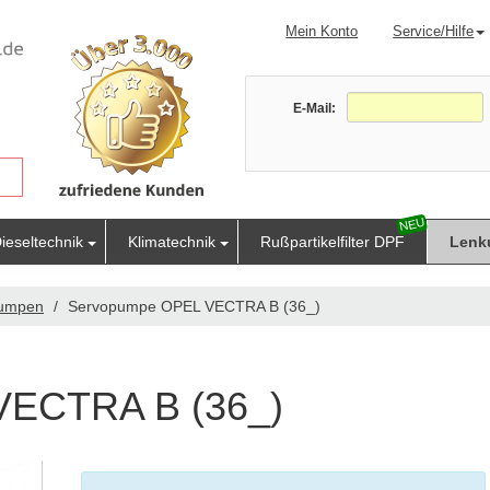
Mein Konto
Service/Hilfe
E-Mail:
ieseltechnik
Klimatechnik
Rußpartikelfilter DPF
Lenk
pumpen
Servopumpe OPEL VECTRA B (36_)
VECTRA B (36_)