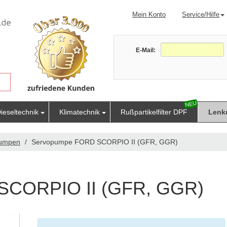
Mein Konto
Service/Hilfe
E-Mail:
ieseltechnik
Klimatechnik
Rußpartikelfilter DPF
Lenk
pumpen
Servopumpe FORD SCORPIO II (GFR, GGR)
SCORPIO II (GFR, GGR)