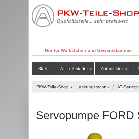
Nur für Werkstätten und Gewerbekunden
Start
AT-Turbolader
Autoelektrik
D
PKW-Teile-Shop
Lenkungstechnik
AT-Servo
Servopumpe FORD 