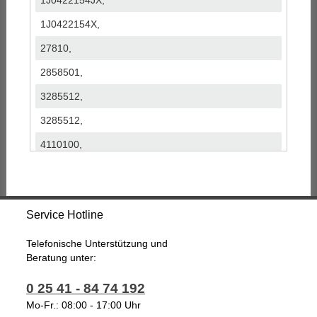
1J0422154JX,
1J0422154X,
27810,
2858501,
3285512,
3285512,
4110100,
53726,
53950,
Service Hotline
851529614,
DSP016,
Telefonische Unterstützung und
Beratung unter:
JPR181,
0 25 41 - 84 74 192
QSRPA290,
Mo-Fr.: 08:00 - 17:00 Uhr
SP3226,