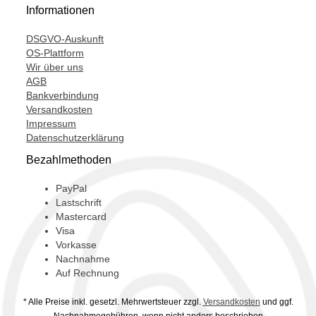
Informationen
SP3450,
DSGVO-Auskunft
SP8489,
OS-Plattform
Wir über uns
TSP5234,
AGB
V100579,
Bankverbindung
Versandkosten
Impressum
Datenschutzerklärung
Bezahlmethoden
PayPal
Lastschrift
Mastercard
Visa
Vorkasse
Nachnahme
Auf Rechnung
* Alle Preise inkl. gesetzl. Mehrwertsteuer zzgl.
Versandkosten
und ggf.