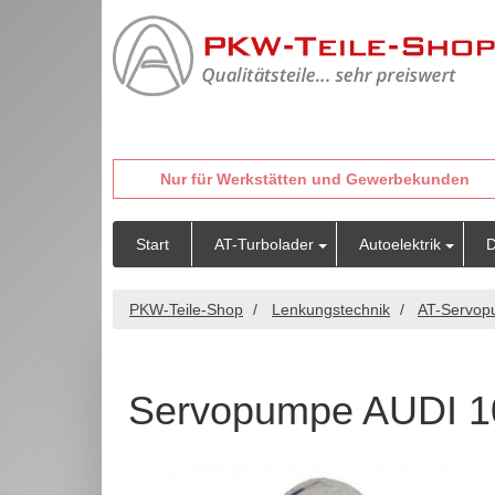
Nur für Werkstätten und Gewerbekunden
Start
AT-Turbolader
Autoelektrik
D
PKW-Teile-Shop
Lenkungstechnik
AT-Servo
Servopumpe AUDI 10