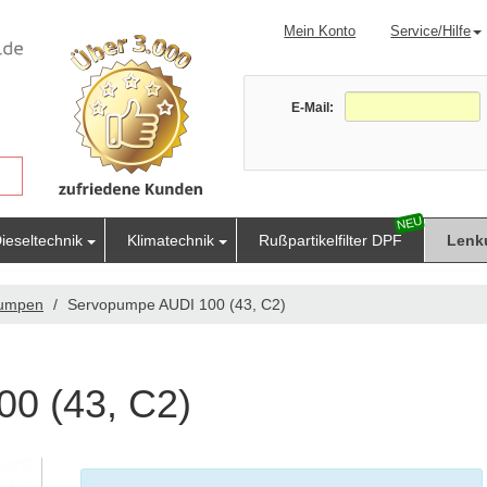
Mein Konto
Service/Hilfe
E-Mail:
ieseltechnik
Klimatechnik
Rußpartikelfilter DPF
Lenk
pumpen
Servopumpe AUDI 100 (43, C2)
0 (43, C2)