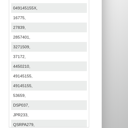
049145155X,
16775,
27839,
2857401,
3271509,
37172,
4450210,
49145155,
49145155,
53659,
DSP037,
JPR233,
QSRPA279,