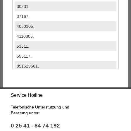
30231,
37167,
4050305,
4110305,
53511,
555117,
851529601,
DSP5157,
JPR190,
Service Hotline
JPR209,
QSRPA16,
Telefonische Unterstützung und
Beratung unter:
SP3011,
0 25 41 - 84 74 192
SP8489,