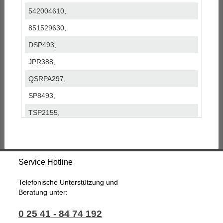
542004610,
851529630,
DSP493,
JPR388,
QSRPA297,
SP8493,
TSP2155,
Service Hotline
Telefonische Unterstützung und
Beratung unter:
0 25 41 - 84 74 192