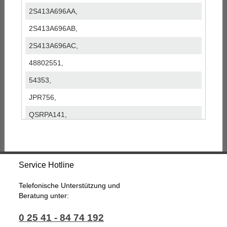
2S413A696AA,
2S413A696AB,
2S413A696AC,
48802551,
54353,
JPR756,
QSRPA141,
QSRPA156,
SP85092,
Service Hotline
Telefonische Unterstützung und
Beratung unter:
0 25 41 - 84 74 192