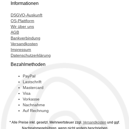
Informationen
P13232307,
DSGVO-Auskunft
PXE16-1605,
OS-Plattform
Wir über uns
PXE16-1605F,
AGB
PXE16-1605P,
Bankverbindung
Versandkosten
PXE16-1608P,
Impressum
Datenschutzerklärung
PXE16-1625,
Bezahlmethoden
TSP0155949,
PayPal
Lastschrift
Mastercard
Visa
Vorkasse
Nachnahme
Auf Rechnung
* Alle Preise inkl. gesetzl. Mehrwertsteuer zzgl.
Versandkosten
und ggf.
Nachnahmegebühren, wenn nicht anders beschrieben