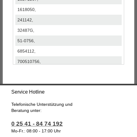
1618050,
241142,
32487G,
51-0756,
6854112,
700510756,
8600274,
8FK351340-311,
Service Hotline
920.20236,
AC52206,
Telefonische Unterstützung und
Beratung unter:
ACP855,
0 25 41 - 84 74 192
K14098,
Mo-Fr.: 08:00 - 17:00 Uhr
OLK497,