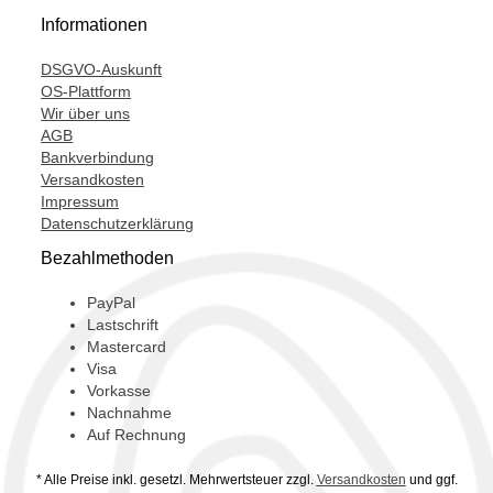
H12A0BW4JZ,
Informationen
H12A1AJ4E2,
DSGVO-Auskunft
H12A1AJ4EZ,
OS-Plattform
Wir über uns
M550-47,
AGB
M550-470,
Bankverbindung
Versandkosten
MZAK251,
Impressum
Datenschutzerklärung
MZK251,
Bezahlmethoden
PayPal
Lastschrift
Mastercard
Visa
Vorkasse
Nachnahme
Auf Rechnung
* Alle Preise inkl. gesetzl. Mehrwertsteuer zzgl.
Versandkosten
und ggf.