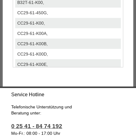
B32T-61-K00,
CC29-61-450G,
CC29-61-K00,
CC29-61-K00A,
CC29-61-K00B,
CC29-61-K00D,
CC29-61-K00E,
CC2961450G,
CC2961K00,
Service Hotline
CC2961K00A,
CC2961K00B,
Telefonische Unterstützung und
Beratung unter:
CC2961K00D,
0 25 41 - 84 74 192
CC2961K00E,
Mo-Fr.: 08:00 - 17:00 Uhr