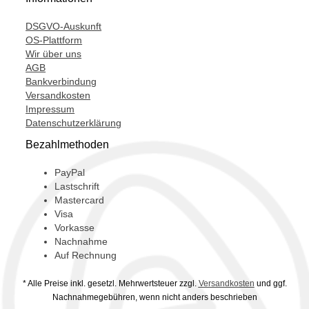
4471904360,
DSGVO-Auskunft
449000001,
OS-Plattform
Wir über uns
51-0132,
AGB
510132,
Bankverbindung
Versandkosten
5800K064,
Impressum
Datenschutzerklärung
6058K064,
Bezahlmethoden
699383,
6Q0820803B,
PayPal
Lastschrift
6Q0820803D,
Mastercard
Visa
6Q0820803E,
Vorkasse
Nachnahme
6Q0820803G,
Auf Rechnung
6Q0820803J,
* Alle Preise inkl. gesetzl. Mehrwertsteuer zzgl.
Versandkosten
und ggf.
6Q0820803K,
Nachnahmegebühren, wenn nicht anders beschrieben