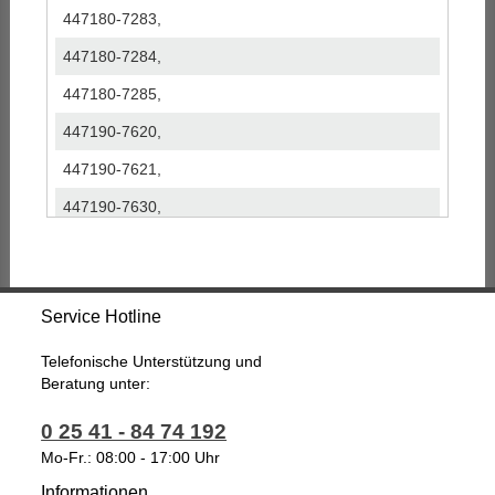
447180-7283,
447180-7284,
447180-7285,
447190-7620,
447190-7621,
447190-7630,
447190-8890,
447190-8891,
Service Hotline
447190-8893,
447190-8894,
Telefonische Unterstützung und
Beratung unter:
447190-8895,
0 25 41 - 84 74 192
447190-8896,
Mo-Fr.: 08:00 - 17:00 Uhr
447190-8898,
Informationen