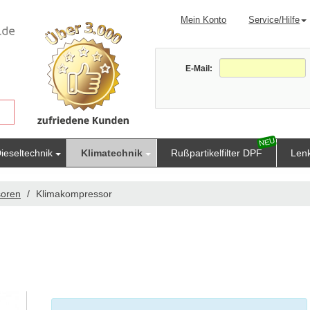
Mein Konto
Service/Hilfe
E-Mail:
ieseltechnik
Klimatechnik
Rußpartikelfilter DPF
Len
soren
Klimakompressor