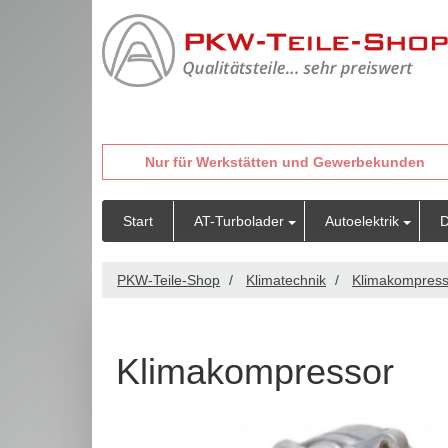
Nur für Werkstätten und Gewerbekunden
Start
AT-Turbolader
Autoelektrik
D
PKW-Teile-Shop
Klimatechnik
Klimakompres
Klimakompressor