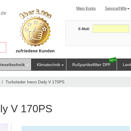
Mein Konto
Service/Hilfe
E-Mail:
ieseltechnik
Klimatechnik
Rußpartikelfilter DPF
Len
Turbolader Iveco Daily V 170PS
ily V 170PS