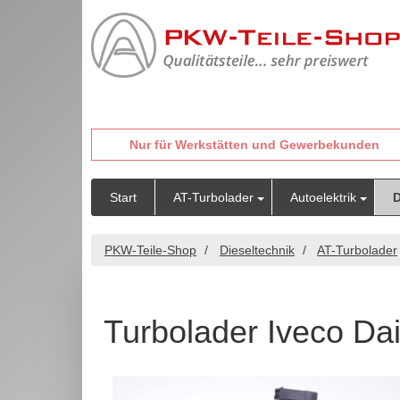
Nur für Werkstätten und Gewerbekunden
Start
AT-Turbolader
Autoelektrik
D
PKW-Teile-Shop
Dieseltechnik
AT-Turbolader
Turbolader Iveco Da