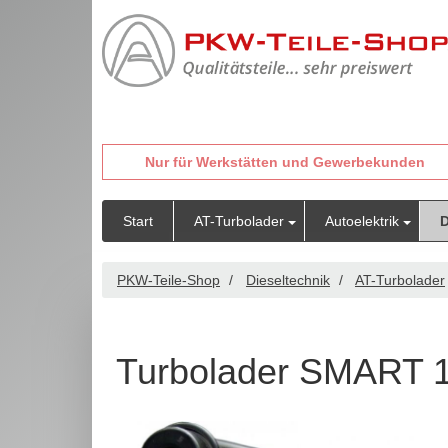
Nur für Werkstätten und Gewerbekunden
Start
AT-Turbolader
Autoelektrik
D
PKW-Teile-Shop
Dieseltechnik
AT-Turbolader
Turbolader SMART 1