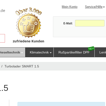
Mein Konto
Service/Hilfe
E-Mail:
ieseltechnik
Klimatechnik
Rußpartikelfilter DPF
Len
Turbolader SMART 1.5
.5