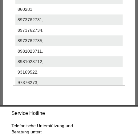
860281,
8973762731,
8973762734,
8973762735,
8981023711,
8981023712,
93169522,
97376273,
98102371,
T915456,
Service Hotline
V41VAY-S0085B,
V41VAYS0085B,
Telefonische Unterstützung und
Beratung unter:
VAD20013,