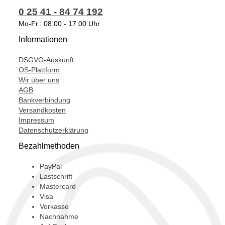
0 25 41 - 84 74 192
VBD20013,
Mo-Fr.: 08:00 - 17:00 Uhr
VCD20013,
Informationen
VDD20013,
DSGVO-Auskunft
VED20013,
OS-Plattform
Wir über uns
VFD20013,
AGB
VGD20013,
Bankverbindung
Versandkosten
VHD20013,
Impressum
Datenschutzerklärung
VID20013,
Bezahlmethoden
VIFC,
VJD20013,
PayPal
Lastschrift
VKD20013,
Mastercard
Visa
VLD20013,
Vorkasse
Nachnahme
VMD20013,