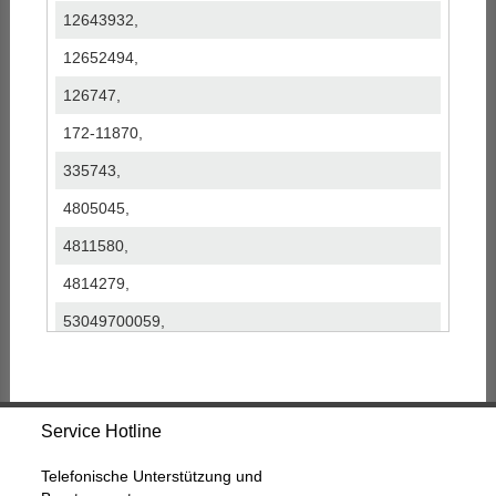
12643932,
12652494,
126747,
172-11870,
335743,
4805045,
4811580,
4814279,
53049700059,
53049700184,
53049700200,
Service Hotline
53049880059,
53049880184,
Telefonische Unterstützung und