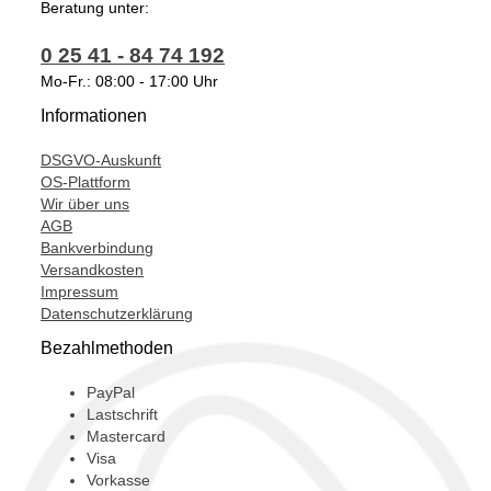
Beratung unter:
765156-0007,
0 25 41 - 84 74 192
765156-0008,
Mo-Fr.: 08:00 - 17:00 Uhr
765156-3,
Informationen
765156-4,
DSGVO-Auskunft
765156-5003S,
OS-Plattform
Wir über uns
765156-5004S,
AGB
765156-5007S,
Bankverbindung
Versandkosten
765156-5008S,
Impressum
Datenschutzerklärung
765156-7,
Bezahlmethoden
765156-8,
A6420900180,
PayPal
Lastschrift
A6420901580,
Mastercard
Visa
T915235,
Vorkasse