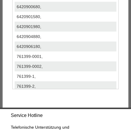
6420900680,
6420901580,
6420901980,
6420904880,
6420906180,
761399-0001,
761399-0002,
761399-1,
761399-2,
761399-5001S,
761399-5002S,
Service Hotline
765156-0003,
765156-0004,
Telefonische Unterstützung und