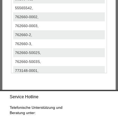
55565542,
762660-0002,
762660-0003,
762660-2,
762660-3,
762660-5002S,
762660-5003S,
773148-0001,
773148-0002,
773148-1,
Service Hotline
773148-2,
773148-5001S,
Telefonische Unterstützung und
Beratung unter:
773148-5002S,