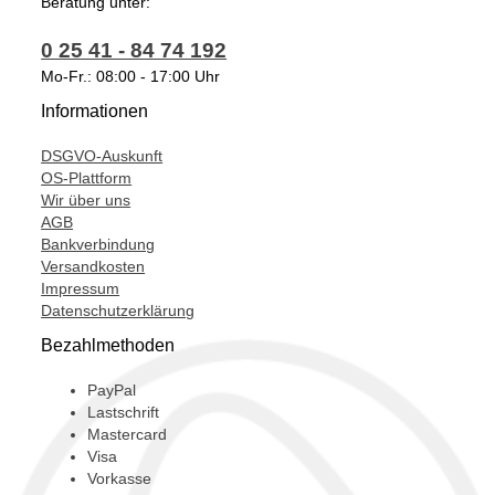
Beratung unter:
076145702CV,
0 25 41 - 84 74 192
076145702CX,
Mo-Fr.: 08:00 - 17:00 Uhr
127771,
Informationen
128538,
DSGVO-Auskunft
172-04810,
OS-Plattform
Wir über uns
172-08310,
AGB
334867,
Bankverbindung
Versandkosten
49377-07420,
Impressum
Datenschutzerklärung
49377-07421,
Bezahlmethoden
49377-07422,
49377-07423,
PayPal
Lastschrift
49377-07424,
Mastercard
Visa
49377-07425,
Vorkasse