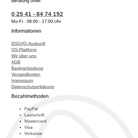
Beratung unter:
334865,
0 25 41 - 84 74 192
3M5Q6K682DA,
Mo-Fr.: 08:00 - 17:00 Uhr
3M5Q6K682DB,
Informationen
3M5Q6K682DC,
DSGVO-Auskunft
3M5Q6K682DD,
OS-Plattform
Wir über uns
3M5Q6K682DE,
AGB
49173-07502,
Bankverbindung
Versandkosten
49173-07503,
Impressum
Datenschutzerklärung
49173-07504,
Bezahlmethoden
49173-07506,
49173-07507,
PayPal
Lastschrift
49173-07508,
Mastercard
Visa
49173-07513,
Vorkasse