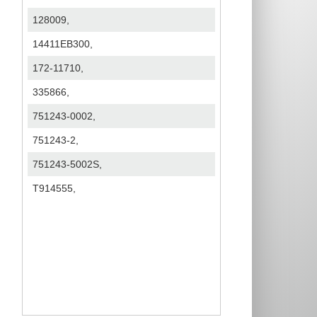
128009,
14411EB300,
172-11710,
335866,
751243-0002,
751243-2,
751243-5002S,
T914555,