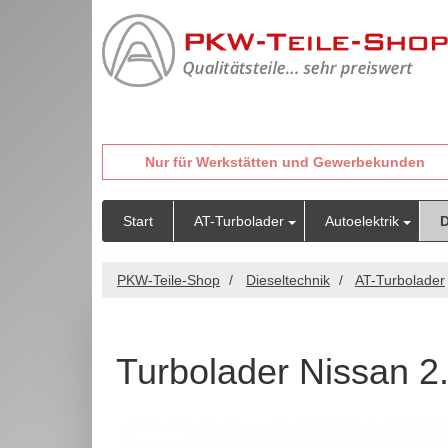
Nur für Werkstätten und Gewerbekunden
Start
AT-Turbolader
Autoelektrik
D
PKW-Teile-Shop
Dieseltechnik
AT-Turbolader
Turbolader Nissan 2