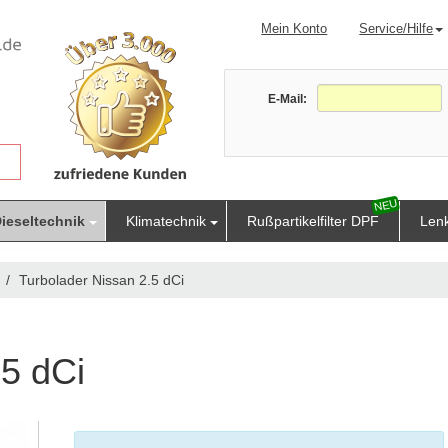
Mein Konto
Service/Hilfe
E-Mail:
ieseltechnik
Klimatechnik
Rußpartikelfilter DPF
Len
Turbolader Nissan 2.5 dCi
.5 dCi