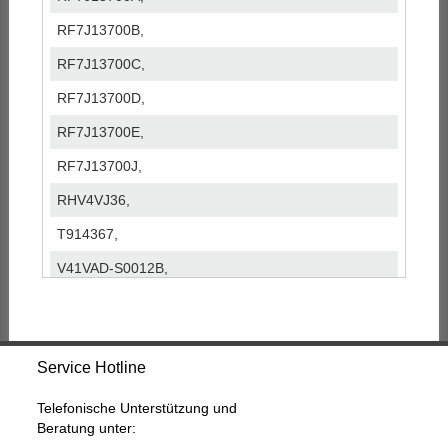
RF7J13700B,
RF7J13700C,
RF7J13700D,
RF7J13700E,
RF7J13700J,
RHV4VJ36,
T914367,
V41VAD-S0012B,
V41VAD-S0012G,
V41VADS0012B,
Service Hotline
V41VADS0012G,
VAD20012,
Telefonische Unterstützung und
Beratung unter:
VBD20012,