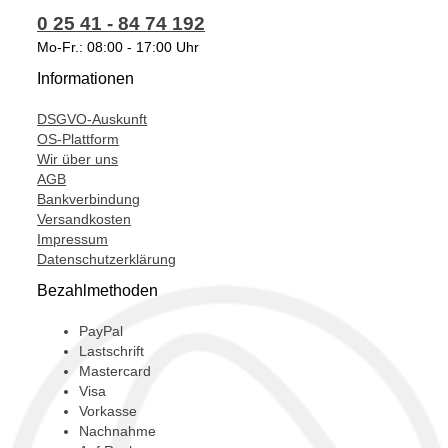
0 25 41 - 84 74 192
VCD20012,
Mo-Fr.: 08:00 - 17:00 Uhr
VDD20012,
Informationen
VED20012,
DSGVO-Auskunft
VFD20012,
OS-Plattform
Wir über uns
VGD20012,
AGB
VHD20012,
Bankverbindung
Versandkosten
VJ36,
Impressum
Datenschutzerklärung
Bezahlmethoden
PayPal
Lastschrift
Mastercard
Visa
Vorkasse
Nachnahme