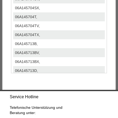
06A145704SX,
06A145704T,
06A145704TV,
06A145704TX,
06A145713B,
06A145713BV,
06A145713BX,
06A145713D,
06A145713DV,
06A145713DX,
Service Hotline
06A145713F,
06A145713FV,
Telefonische Unterstützung und
Beratung unter:
06A145713FX,