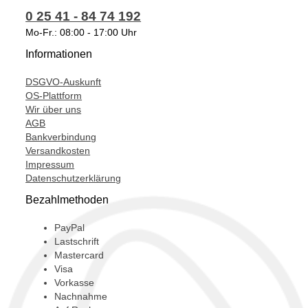
0 25 41 - 84 74 192
06A145713L,
Mo-Fr.: 08:00 - 17:00 Uhr
06A145713LV,
Informationen
06A145713LX,
DSGVO-Auskunft
06A145713M,
OS-Plattform
Wir über uns
06A145713MV,
AGB
06A145713MX,
Bankverbindung
Versandkosten
06A145713N,
Impressum
Datenschutzerklärung
06A145713NV,
Bezahlmethoden
06A145713NX,
125370,
PayPal
Lastschrift
126745,
Mastercard
Visa
172-02761,
Vorkasse
Nachnahme
172-06680,