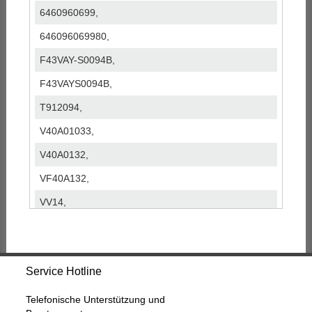
6460960699,
646096069980,
F43VAY-S0094B,
F43VAYS0094B,
T912094,
V40A01033,
V40A0132,
VF40A132,
VV14,
Service Hotline
Telefonische Unterstützung und