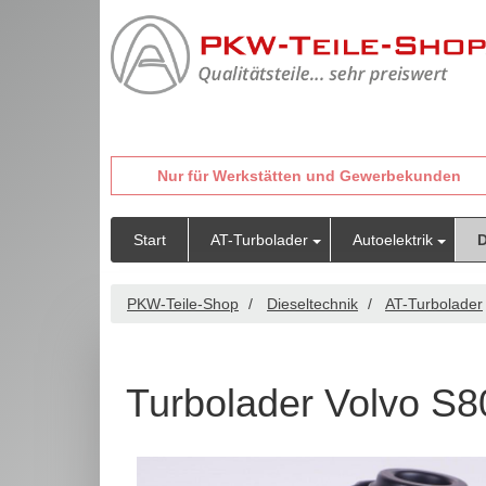
Nur für Werkstätten und Gewerbekunden
Start
AT-Turbolader
Autoelektrik
D
PKW-Teile-Shop
Dieseltechnik
AT-Turbolader
Turbolader Volvo S8