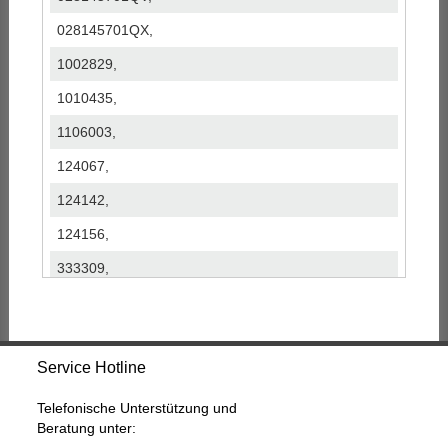
028145701QX,
1002829,
1010435,
1106003,
124067,
124142,
124156,
333309,
454083-0001,
454083-0002,
Service Hotline
454083-1,
454083-2,
Telefonische Unterstützung und
Beratung unter:
454083-5001S,