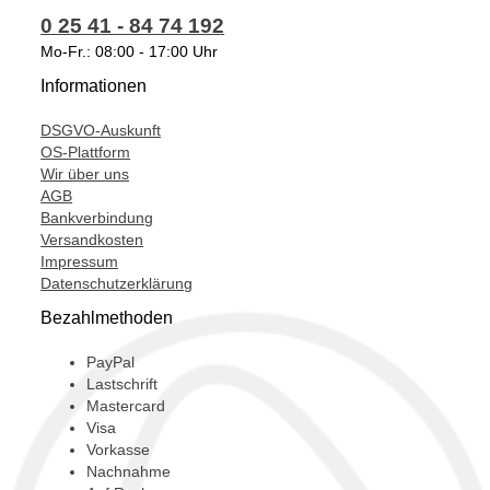
0 25 41 - 84 74 192
454083-5002S,
Mo-Fr.: 08:00 - 17:00 Uhr
53039700006,
Informationen
53039880006,
DSGVO-Auskunft
95VW6K682AA,
OS-Plattform
Wir über uns
95VW6K682AB,
AGB
K03-006,
Bankverbindung
Versandkosten
R95VW6K682AA,
Impressum
Datenschutzerklärung
T911307,
Bezahlmethoden
PayPal
Lastschrift
Mastercard
Visa
Vorkasse
Nachnahme