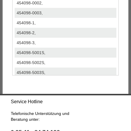
454098-0002,
454098-0003,
454098-1,
454098-2,
454098-3,
454098-5001S,
454098-5002S,
454098-5003S,
860022,
860045,
Service Hotline
860078,
90531518,
Telefonische Unterstützung und
Beratung unter:
93184041,