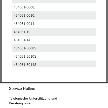
454061-0008,
454061-0010,
454061-0014,
454061-10,
454061-14,
454061-5008S,
454061-5010S,
454061-5014S,
454061-8,
500385898,
Service Hotline
7701044612,
7711135840,
Telefonische Unterstützung und
Beratung unter:
99466793,