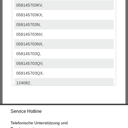
058145703KV,
058145703KX,
058145703N,
058145703NV,
058145703NX,
058145703Q,
058145703QV,
058145703QX,
124082,
124205,
172-02755,
Service Hotline
172-02765,
333094,
Telefonische Unterstützung und