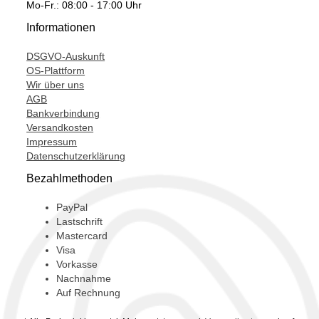
Mo-Fr.: 08:00 - 17:00 Uhr
802419-5006S,
Informationen
802419-5010S,
DSGVO-Auskunft
802419-6,
OS-Plattform
Wir über uns
T911053,
AGB
XS4Q6K682DB,
Bankverbindung
Versandkosten
XS4Q6K682DC,
Impressum
Datenschutzerklärung
XS4Q6K682DD,
Bezahlmethoden
XS4Q6K682DE,
XS4Q6K682DF,
PayPal
Lastschrift
Mastercard
Visa
Vorkasse
Nachnahme
Auf Rechnung