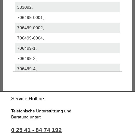
333092,
706499-0001,
706499-0002,
706499-0004,
706499-1,
706499-2,
706499-4,
706499-5001S,
706499-5002S,
Service Hotline
706499-5004S,
802419-0006,
Telefonische Unterstützung und
Beratung unter:
802419-0010,
0 25 41 - 84 74 192
802419-10,