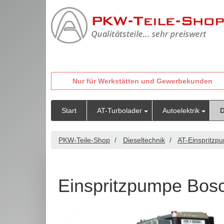
Nur für Werkstätten und Gewerbekunden
Start
AT-Turbolader
Autoelektrik
D
PKW-Teile-Shop
Dieseltechnik
AT-Einspritzp
Einspritzpumpe Bos