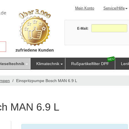
Mein Konto
Service/Hilfe
E-Mail:
ieseltechnik
Klimatechnik
Rußpartikelfilter DPF
Len
umpen
Einspritzpumpe Bosch MAN 6.9 L
ch MAN 6.9 L