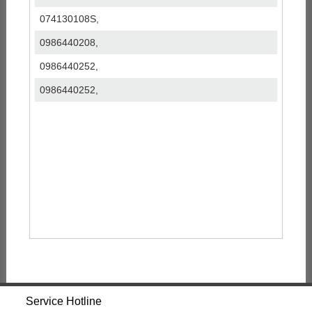
074130108S,
0986440208,
0986440252,
0986440252,
Service Hotline