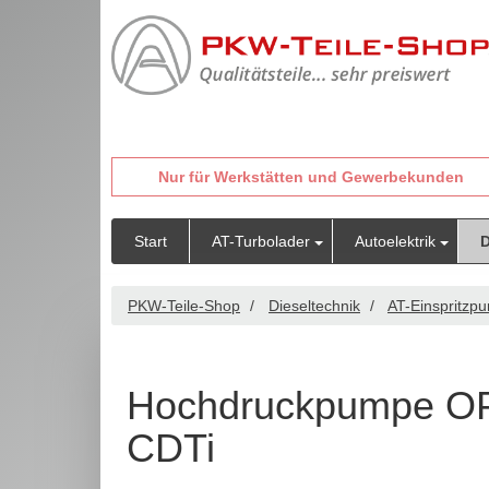
Nur für Werkstätten und Gewerbekunden
Start
AT-Turbolader
Autoelektrik
D
PKW-Teile-Shop
Dieseltechnik
AT-Einspritzp
Hochdruckpumpe OP
CDTi