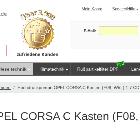
Mein Konto
Service/Hilfe
E-Mail:
ieseltechnik
Klimatechnik
Rußpartikelfilter DPF
Len
umpen
Hochdruckpumpe OPEL CORSA C Kasten (F08, W5L) 1.7 CD
EL CORSA C Kasten (F08, 