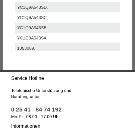
YC1Q9A543SD,
YC1Q9A543SC,
YC1Q9A543SB,
YC1Q9A543SA,
1353009,
1255376,
1226249,
Service Hotline
1209171,
1130379,
Telefonische Unterstützung und
Beratung unter:
1104228,
0 25 41 - 84 74 192
1353439,
Mo-Fr.: 08:00 - 17:00 Uhr
rmyc1q9a543sf,
Informationen