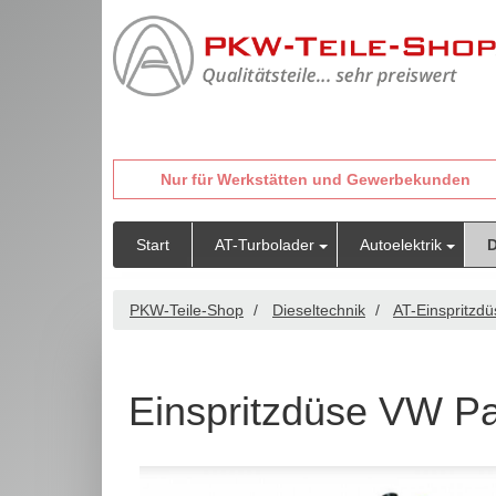
Nur für Werkstätten und Gewerbekunden
Start
AT-Turbolader
Autoelektrik
D
PKW-Teile-Shop
Dieseltechnik
AT-Einspritzd
Einspritzdüse VW Pa