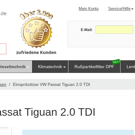
Mein Konto
Service/Hilfe
E-Mail:
ieseltechnik
Klimatechnik
Rußpartikelfilter DPF
Len
üsen
Einspritzdüse VW Passat Tiguan 2.0 TDI
ssat Tiguan 2.0 TDI