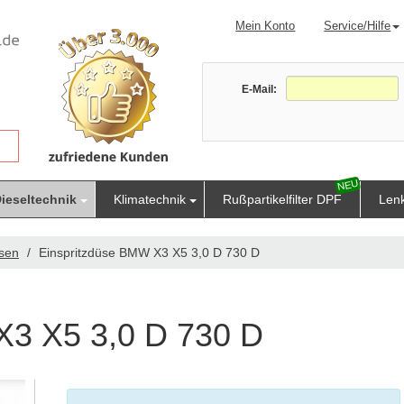
Mein Konto
Service/Hilfe
E-Mail:
ieseltechnik
Klimatechnik
Rußpartikelfilter DPF
Len
üsen
Einspritzdüse BMW X3 X5 3,0 D 730 D
X3 X5 3,0 D 730 D