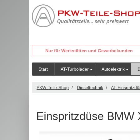
Nur für Werkstätten und Gewerbekunden
Start
AT-Turbolader
Autoelektrik
D
PKW-Teile-Shop
Dieseltechnik
AT-Einspritzd
Einspritzdüse BMW 